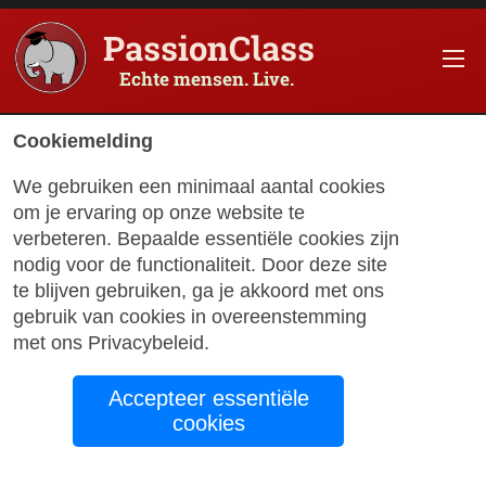
PassionClass
Echte mensen. Live.
Cookiemelding
We gebruiken een minimaal aantal cookies
om je ervaring op onze website te
verbeteren. Bepaalde essentiële cookies zijn
met Jim
nodig voor de functionaliteit. Door deze site
te blijven gebruiken, ga je akkoord met ons
gebruik van cookies in overeenstemming
Creatief tekenen
met ons
Privacybeleid
.
met een vleugje
Accepteer essentiële
kleur
cookies